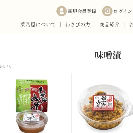
新規会員登録
ログイン
菜乃屋について
わさびの力
商品紹介
味噌漬
1-8 / 8