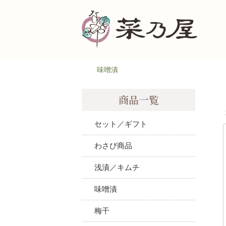
味噌漬
商品一覧
セット／ギフト
わさび商品
浅漬／キムチ
味噌漬
梅干