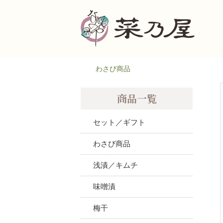
わさび商品
商品一覧
セット／ギフト
わさび商品
浅漬／キムチ
味噌漬
梅干