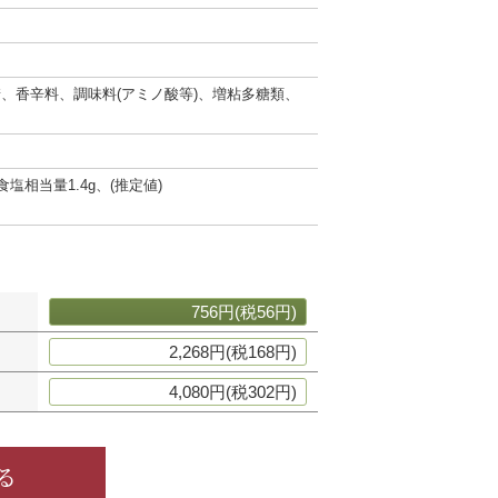
、香辛料、調味料(アミノ酸等)、増粘多糖類、
、食塩相当量1.4g、(推定値)
756円(税56円)
2,268円(税168円)
4,080円(税302円)