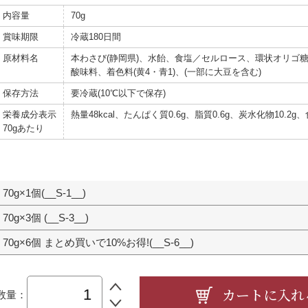
内容量
70g
賞味期限
冷蔵180日間
原材料名
本わさび(静岡県)、水飴、食塩／セルロース、環状オリゴ糖
酸味料、着色料(黄4・青1)、(一部に大豆を含む)
保存方法
要冷蔵(10℃以下で保存)
栄養成分表示
熱量48kcal、たんぱく質0.6g、脂質0.6g、炭水化物10.2g
70gあたり
70g×1個(__S-1__)
70g×3個 (__S-3__)
70g×6個 まとめ買いで10%お得!(__S-6__)
数量：