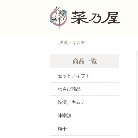
浅漬／キムチ
商品一覧
セット／ギフト
わさび商品
浅漬／キムチ
味噌漬
梅干