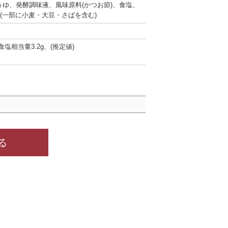
うゆ、発酵調味液、風味原料(かつお節)、食塩、
、(一部に小麦・大豆・さばを含む)
、食塩相当量3.2g、(推定値)