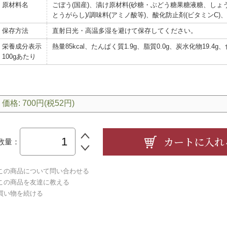
原材料名
ごぼう(国産)、漬け原材料(砂糖・ぶどう糖果糖液糖、しょ
とうがらし)/調味料(アミノ酸等)、酸化防止剤(ビタミンC)
保存方法
直射日光・高温多湿を避けて保存してください。
栄養成分表示
熱量85kcal、たんぱく質1.9g、脂質0.0g、炭水化物19.4g
100gあたり
価格: 700円(税52円)
数量：
この商品について問い合わせる
この商品を友達に教える
買い物を続ける