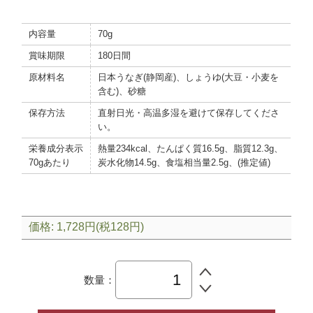
内容量
70g
賞味期限
180日間
原材料名
日本うなぎ(静岡産)、しょうゆ(大豆・小麦を
含む)、砂糖
保存方法
直射日光・高温多湿を避けて保存してくださ
い。
栄養成分表示
熱量234kcal、たんぱく質16.5g、脂質12.3g、
70gあたり
炭水化物14.5g、食塩相当量2.5g、(推定値)
価格: 1,728円(税128円)
数量：