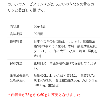
カルシウム・ビタミンＡがたっぷりのうなぎの骨をカ
リッと香ばしく揚げて。
内容量
60g×1袋
賞味期限
90日間
原材料名
日本うなぎの骨(国産)、しょうゆ、植物性油
脂/調味料(アミノ酸等)、香料、酸化防止剤(ビ
タミンE)、(一部に大豆・小麦・鶏肉・豚肉を
含む)
保存方法
直射日光・高温多湿を避けて保存してくださ
い。
栄養成分表示
熱量490kcal、たんぱく質34.1g、脂質37.7g、
100gあたり
炭水化物3.6g、食塩相当量3.56g、カルシウム
8100mg、(推定値)
＊内容量が65ｇから60ｇに変更となりました。