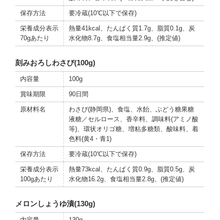
保存方法
要冷蔵(10℃以下で保存)
栄養成分表示
熱量41kcal、たんぱく質1.7g、脂質0.1g、炭
70gあたり
水化物8.7g、食塩相当量2.9g、(推定値)
刻みおろしわさび(100g)
内容量
100g
賞味期限
90日間
原材料名
わさび(静岡県)、食塩、水飴、ぶどう糖果糖
液糖／セルロース、香辛料、調味料(アミノ酸
等)、環状オリゴ糖、増粘多糖類、酸味料、着
色料(黄4・青1)
保存方法
要冷蔵(10℃以下で保存)
栄養成分表示
熱量73kcal、たんぱく質0.9g、脂質0.5g、炭
100gあたり
水化物16.2g、食塩相当量2.8g、(推定値)
メロンしょうゆ漬(130g)
内容量
130g