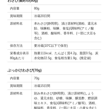
わさび漬封印(80g)
内容量
80g
賞味期限
冷蔵20日間
原材料名
本わさび(静岡県)、漬け原材料(酒粕、還元水
飴、味醂粕、味醂、食塩)/調味料(アミノ酸
等)、酒精、酸味料、香辛料、(一部に大豆を
含む)
保存方法
要冷蔵(10℃以下で保存)
栄養成分表示
熱量111kcal、たんぱく質4.2g、脂質0.5g、炭
80gあたり
水化物22.5g、食塩相当量1.9g、(推定値)
ぶっかけわさび(70g)
内容量
70g
賞味期限
冷蔵15日間
原材料名
刻み本わさび(静岡県)、漬け原材料(しょう
ゆ、還元水飴、砂糖、味醂、醸造酢、鰹節調
味エキス、食塩)/調味料(アミノ酸等)、酒精、
酸味料、香辛料、(一部に大豆・小麦を含む)