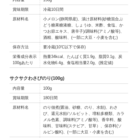
賞味期限
冷蔵10日間
原材料名
小メロン(静岡県産)、漬け原材料(砂糖混合ぶ
どう糖果糖液糖、しょうゆ、米酢、食塩、か
つお節エキス、唐辛子)/調味料(アミノ酸等)、
酒精、酸味料、(一部に大豆・小麦を含む)
保存方法
要冷蔵(10℃以下で保存)
栄養成分表示
熱量34kcal、たんぱく質1.9g、脂質0.1g、炭
100gあたり
水化物6.4g、食塩相当量2.0g、(推定値)
サクサクわさびのり(100g)
内容量
100g
賞味期限
180日間
原材料名
のり佃煮(醤油、砂糖、のり、水飴)、わさ
び、還元水飴/ソルビット、増粘多糖類、カラ
メル色素、調味料(アミノ酸等)、香辛料、酸
味料、甘味料(ステビア、甘草）、保存料(ソ
ルビン酸K)、(一部に大豆・小麦を含む)