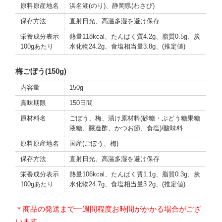
原料原産地名
浜名湖(のり)、静岡県(わさび)
保存方法
直射日光、高温多湿を避け保存
栄養成分表示
熱量118kcal、たんぱく質4.2g、脂質0.5g、炭
100gあたり
水化物24.2g、食塩相当量3.8g、(推定値)
梅ごぼう(150g)
内容量
150g
賞味期限
150日間
原材料名
ごぼう、梅、漬け原材料(砂糖・ぶどう糖果糖
液糖、醸造酢、かつお節、食塩)/酸味料
原料原産地名
国産(ごぼう、梅)
保存方法
直射日光、高温多湿を避け保存
栄養成分表示
熱量106kcal、たんぱく質1.1g、脂質0.3g、炭
100gあたり
水化物24.7g、食塩相当量3.2g、(推定値)
＊商品の発送まで一週間程度お時間がかかる場合がござ
います。