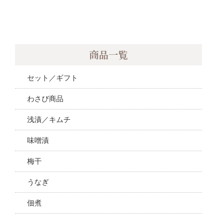
商品一覧
セット／ギフト
わさび商品
浅漬／キムチ
味噌漬
梅干
うなぎ
佃煮